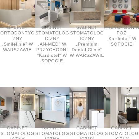
GABINET
GABINET
GABINET
PRZYCHODNIA
ORTODONTYC
STOMATOLOG
STOMATOLOG
POZ
ZNY
ICZNY
ICZNY
„Kardiotel” W
„Smilelinie” W
„AN-MED” W
„Premium
SOPOCIE
WARSZAWIE
PRZYCHODNI
Dental Clinic”
"Kardiotel" W
W WARSZAWIE
SOPOCIE
GABINET
GABINET
GABINET
GABINET
STOMATOLOG
STOMATOLOG
STOMATOLOG
STOMATOLOG
ICZNY
ICZNY
ICZNY
ICZNY