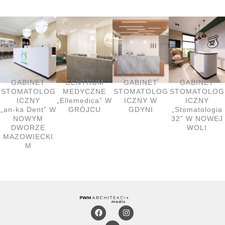
GABINET
CENTRUM
GABINET
GABINET
STOMATOLOG
MEDYCZNE
STOMATOLOG
STOMATOLOG
ICZNY
„Ellemedica” W
ICZNY W
ICZNY
„an-ka Dent” W
GRÓJCU
GDYNI
„Stomatologia
NOWYM
32” W NOWEJ
DWORZE
WOLI
MAZOWIECKI
M
F
E
I
a
n
n
c
v
s