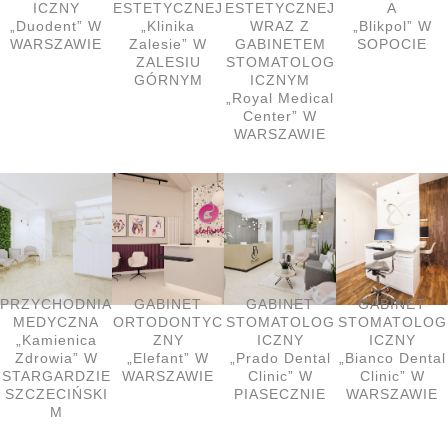
ICZNY
ESTETYCZNEJ
ESTETYCZNEJ
A
„Duodent” W
„Klinika
WRAZ Z
„Blikpol” W
WARSZAWIE
Zalesie” W
GABINETEM
SOPOCIE
ZALESIU
STOMATOLOG
GÓRNYM
ICZNYM
„Royal Medical
Center” W
WARSZAWIE
PRZYCHODNIA
GABINET
GABINET
GABINET
MEDYCZNA
ORTODONTYC
STOMATOLOG
STOMATOLOG
„Kamienica
ZNY
ICZNY
ICZNY
Zdrowia” W
„Elefant” W
„Prado Dental
„Bianco Dental
STARGARDZIE
WARSZAWIE
Clinic” W
Clinic” W
SZCZECIŃSKI
PIASECZNIE
WARSZAWIE
M