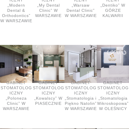
„Modern
„My Dental
„Warsaw
„Dentiko” W
Dental &
Clinic” W
Dental Clinic”
GÓRZE
Orthodontics”
WARSZAWIE
W WARSZAWIE
KALWARII
W WARSZAWIE
GABINET
GABINET
GABINET
GABINET
STOMATOLOG
STOMATOLOG
STOMATOLOG
STOMATOLOG
ICZNY
ICZNY
ICZNY
ICZNY
„Poloneza
„Kowalscy” W
„Stomatologia i
„Stomatologia
Clinic” W
PIASECZNIE
Piękno Natolin”
Mikroskopowa”
WARSZAWIE
W WARSZAWIE
W OLEŚNICY