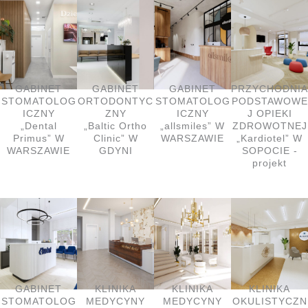
GABINET
GABINET
GABINET
PRZYCHODNIA
STOMATOLOG
ORTODONTYC
STOMATOLOG
PODSTAWOWE
ICZNY
ZNY
ICZNY
J OPIEKI
„Dental
„Baltic Ortho
„allsmiles” W
ZDROWOTNEJ
Primus” W
Clinic” W
WARSZAWIE
„Kardiotel” W
WARSZAWIE
GDYNI
SOPOCIE -
projekt
GABINET
KLINIKA
KLINIKA
KLINIKA
STOMATOLOG
MEDYCYNY
MEDYCYNY
OKULISTYCZN