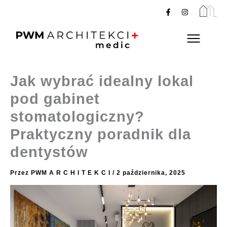
Przejdź
F
I
a
n
do
c
s
e
t
treści
Flyout
b
a
o
g
Menu
o
r
k
a
-
m
f
Jak wybrać idealny lokal
pod gabinet
stomatologiczny?
Praktyczny poradnik dla
dentystów
Przez
PWM A R C H I T E K C I
/
2 października, 2025