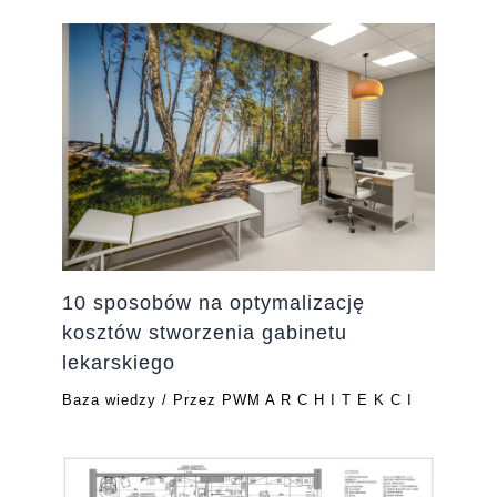
10 sposobów na optymalizację
kosztów stworzenia gabinetu
lekarskiego
Baza wiedzy
/ Przez
PWM A R C H I T E K C I